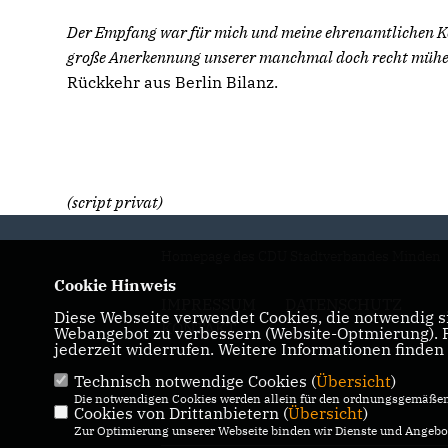
Der Empfang war für mich und meine ehrenamtlichen Kol
große Anerkennung unserer manchmal doch recht mühev
Rückkehr aus Berlin Bilanz.
(script privat)
Homepage des CDU Stadtverbandes Minden
Cookie Hinweis
IMPRESSUM
DATENSCHUTZ
Diese Webseite verwendet Cookies, die notwendig si
KONTAKT
Webangebot zu verbessern (Website-Optmierung). Fü
jederzeit widerrufen. Weitere Informationen finden
Technisch notwendige Cookies (
Übersicht
)
Die notwendigen Cookies werden allein für den ordnungsgemäßen 
Cookies von Drittanbietern (
Übersicht
)
Zur Optimierung unserer Webseite binden wir Dienste und Angebot