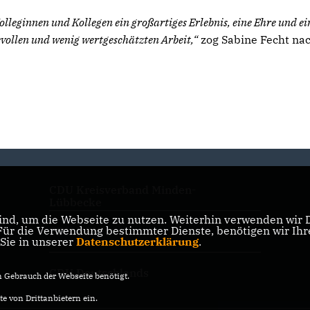
leginnen und Kollegen ein großartiges Erlebnis, eine Ehre und ei
ollen und wenig wertgeschätzten Arbeit,“
zog Sabine Fecht nac
CDU Kreisverband Minden-
Lübbecke
nd, um die Webseite zu nutzen. Weiterhin verwenden wir Di
r die Verwendung bestimmter Dienste, benötigen wir Ihre 
CDU NRW
 Sie in unserer
Datenschutzerklärung
.
CDU Deutschlands
Gebrauch der Webseite benötigt.
e von Drittanbietern ein.