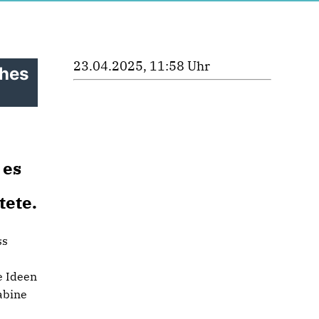
23.04.2025, 11:58 Uhr
ches
 es
tete.
ss
e Ideen
abine