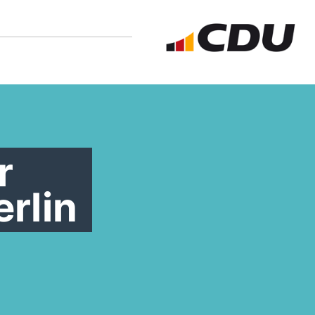
r
rlin