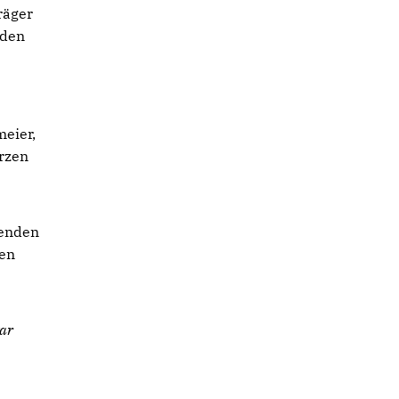
räger
 den
eier,
rzen
menden
den
war