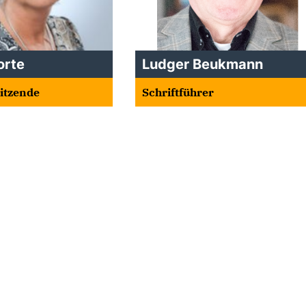
orte
Ludger Beukmann
sitzende
Schriftführer