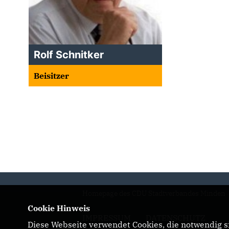
Rolf Schnitker
Beisitzer
Homepage des CDU Stadtverbandes Minden
Cookie Hinweis
IMPRESSUM
DATENSCHUTZ
Diese Webseite verwendet Cookies, die notwendig si