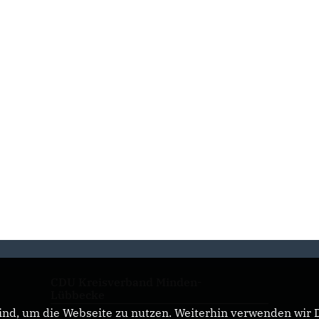
CDU Kreisverband Minden-
Lübbecke
nd, um die Webseite zu nutzen. Weiterhin verwenden wir Di