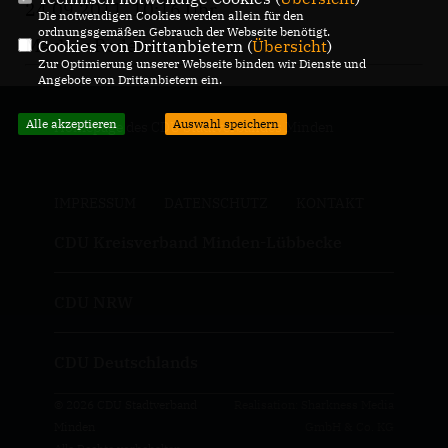
24.09.2011, 10:16 Uhr
Die notwendigen Cookies werden allein für den
ordnungsgemäßen Gebrauch der Webseite benötigt.
Markus Redeker
Cookies von Drittanbietern (
Übersicht
)
Zur Optimierung unserer Webseite binden wir Dienste und
Angebote von Drittanbietern ein.
Alle akzeptieren
Auswahl speichern
Homepage des CDU Stadtverbandes Minden
IMPRESSUM
DATENSCHUTZ
KONTAKT
CDU Kreisverband Minden-Lübbecke
CDU NRW
CDU Deutschlands
© 2026 CDU Stadtverband
Realisation: Sharkness Media
Minden
GmbH & Co. KG