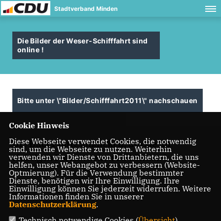
Stadtverband Minden
Die Bilder der Weser-Schifffahrt sind
online !
Bitte unter \"Bilder/Schifffahrt2011\" nachschauen
Cookie Hinweis
Diese Webseite verwendet Cookies, die notwendig
Die Bilder bitte anklicken, um sie im
sind, um die Webseite zu nutzen. Weiterhin
verwenden wir Dienste von Drittanbietern, die uns
richtigen Format sehen zu können !
helfen, unser Webangebot zu verbessern (Website-
Optmierung). Für die Verwendung bestimmter
Dienste, benötigen wir Ihre Einwilligung. Ihre
Einwilligung können Sie jederzeit widerrufen. Weitere
Informationen finden Sie in unserer
Datenschutzerklärung
.
Technisch notwendige Cookies (
Übersicht
)