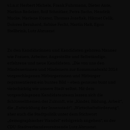
v.l.n.r: Herbert Michels, Frank Fuhrmann, Dieter Ante,
Markus Redeker, Rolf Schnitker, Petra Sachs, Hendrik
Mucke, Marlene Küster, Thomas Jozefiak, Hikmet Celik,
Dolores Bernhard, Sabine Fecht, Martin Haß, Egon
Stellbrink, Lutz Abruszat
Zu den Kandidatinnen und Kandidaten gehören Männer
wie Frauen, Arbeiter, Angestellte und Selbständige,
erfahrene und neue Kandidaten. „Die von uns den
Mindenerinnen und Mindenern zur Kommunalwahl 2014
vorgeschlagenen Mitbürgerinnen und Mitbürger
repräsentieren ein buntes Bild – eben genauso bunt und
vielschichtig wie unsere Stadt selbst. Mit dem
vorgeschlagenen Kandidatenteam lassen sich die
Schlüsselthemen der Zukunft, wie „Kinder, Bildung, Arbeit“,
die „Entwicklung der Innenstadt“, „Wirtschaftsförderung“,
aber auch die Stadtpolitik unter dem Stichwort
demographischer Wandel“ erfolgreich angehen“, so der
CDU-Stadtverbandsvorsitzende Lutz Abruszat.