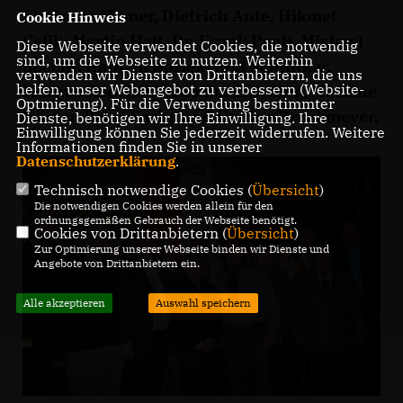
Christine Hamer, Dietrich Ante, Hikmet
Cookie Hinweis
Celik, Martin Haß, Dr. Frank Pauli, Michael
Diese Webseite verwendet Cookies, die notwendig
sind, um die Webseite zu nutzen. Weiterhin
Specht, Kathrin Kosiek, Rolf Schnitker,
verwenden wir Dienste von Drittanbietern, die uns
helfen, unser Webangebot zu verbessern (Website-
Markus Redeker, Arno Borcherding, Marlene
Optmierung). Für die Verwendung bestimmter
Küster, Petra Sachs und Undine Brockmeyer.
Dienste, benötigen wir Ihre Einwilligung. Ihre
Einwilligung können Sie jederzeit widerrufen. Weitere
Informationen finden Sie in unserer
Datenschutzerklärung
.
Technisch notwendige Cookies (
Übersicht
)
Die notwendigen Cookies werden allein für den
ordnungsgemäßen Gebrauch der Webseite benötigt.
Cookies von Drittanbietern (
Übersicht
)
Zur Optimierung unserer Webseite binden wir Dienste und
Angebote von Drittanbietern ein.
Alle akzeptieren
Auswahl speichern