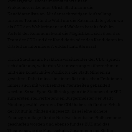
Vordergrund. Nicht umsonst führt unser
Fraktionsvorsitzender Ulrich Stadtmann die
Kandidatenliste an. Mit der rechtzeitigen Aufstellung
unseres Teams für die Wahl um die Ratsmandate geben wir
als CDU den Wählerinnen und Wählern bereits früh im
Vorfeld der Kommunalwahl die Möglichkeit, sich über das
Team der CDU und der Kandidatin oder des Kandidaten im
Ortsteil zu informieren“, erklärt Lutz Abruszat.
Ulrich Stadtmann, Fraktionsvorsitzender der CDU, sprach
sich dafür aus, weiterhin Verantwortung zu übernehmen
und eine konstruktive Politik für die Stadt Minden zu
gestalten. Dabei müsse in einem Rat mit sieben Fraktionen
immer auch mit wechselnden Mehrheiten gehandelt
werden. So sei Egon Stellbrink gegen die Stimmen der SPD
zum ersten stellvertretenden Bürgermeister der Stadt
Minden gewählt worden. Die CDU habe sich für den Erhalt
der Kultur in Minden eingesetzt. Es sei eine sichere
Finanzgrundlage für die Nordwestdeutsche Philharmonie
geschaffen worden und ebenso für das BÜZ und das
Theater sowie die Musikschule. Zusammen mit Steffen