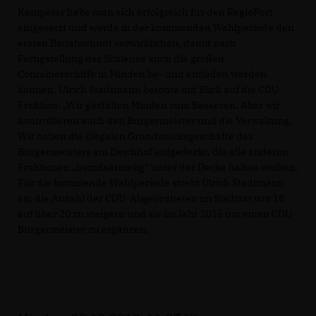
Kampeter habe man sich erfolgreich für den RegioPort
eingesetzt und werde in der kommenden Wahlperiode den
ersten Bauabschnitt verwirklichen, damit nach
Fertigstellung der Schleuse auch die großen
Containerschiffe in Minden be- und entladen werden
können. Ulrich Stadtmann betonte mit Blick auf die CDU-
Fraktion: „Wir gestalten Minden zum Besseren. Aber wir
kontrollieren auch den Bürgermeister und die Verwaltung.
Wir haben die illegalen Grundstücksgeschäfte des
Bürgermeisters am Deichhof aufgedeckt, die alle anderen
Fraktionen „hemdsärmelig“ unter der Decke halten wollten.
Für die kommende Wahlperiode strebt Ulrich Stadtmann
an, die Anzahl der CDU-Abgeordneten im Stadtrat von 18
auf über 20 zu steigern und sie im Jahr 2015 um einen CDU-
Bürgermeister zu ergänzen.