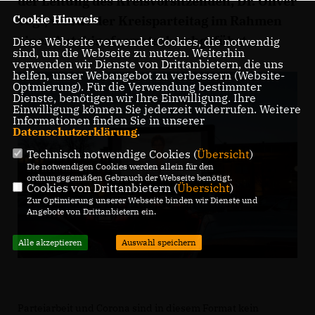
der Leitung des Kreisvorsitzenden, Dr. Oliver
Cookie Hinweis
Vogt, wurde der Kreisparteitag im Rahmen
eines Autokinoformats durchgeführt.
Diese Webseite verwendet Cookies, die notwendig
sind, um die Webseite zu nutzen. Weiterhin
verwenden wir Dienste von Drittanbietern, die uns
helfen, unser Webangebot zu verbessern (Website-
Optmierung). Für die Verwendung bestimmter
Dienste, benötigen wir Ihre Einwilligung. Ihre
Einwilligung können Sie jederzeit widerrufen. Weitere
Informationen finden Sie in unserer
Datenschutzerklärung
.
Technisch notwendige Cookies (
Übersicht
)
Die notwendigen Cookies werden allein für den
ordnungsgemäßen Gebrauch der Webseite benötigt.
Cookies von Drittanbietern (
Übersicht
)
Zur Optimierung unserer Webseite binden wir Dienste und
Angebote von Drittanbietern ein.
Alle akzeptieren
Auswahl speichern
Parteiarbeit und Corona sind in diesem Format kein