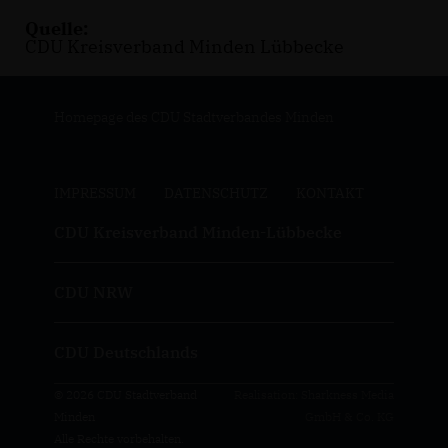
Quelle:
CDU Kreisverband Minden Lübbecke
Homepage des CDU Stadtverbandes Minden
IMPRESSUM
DATENSCHUTZ
KONTAKT
CDU Kreisverband Minden-Lübbecke
CDU NRW
CDU Deutschlands
© 2026 CDU Stadtverband
Realisation: Sharkness Media
Minden
GmbH & Co. KG
Alle Rechte vorbehalten.